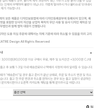
운 컬러 제품의 경우, 폴리백 제작 과정에서 생긴 가루가 소량 묻어 나올 수 있습
 이는 인체에 무해하며 불량이 아닙니다. 가볍게 털어주시거나 물티슈로 닦아내시
 제거 가능합니다.
레의 모든 제품은 디자인보호법에 따라 디자인등록원부에 등록되어 있으며, 룩
컷을 포함한 당사의 자산을 상업적 목적의 무단 사용 및 유사 디자인 제작은 당
법무법인과 함께 법적 대응이 진행됩니다.
디자인 도용 의심 주문에 대해서는 자체 기준에 따라 취소될 수 있음을 미리 고지
.
TRE Design All Rights Reserved
안내
: 3,000원(80,000원 이상 구매시 무료, 제주 및 도서산간 +3,000원 CJ대
)
출고 후 보통 1-3일 이내 배송완료되나 택배사 사정에 따라 달라질 수 있습니다.
태가 “배송준비”일 경우 출고 준비가 끝난 상태로, 주문 및 주소지 변경 및 취소
습니다. 출고 전 주문 변경과 취소를 원하시는 경우 또는 출고 일정이 궁금하신
:1 문의게시판이나 오른쪽 카카오톡 채팅을 통해 문의주시길 바랍니다.
0
L
원