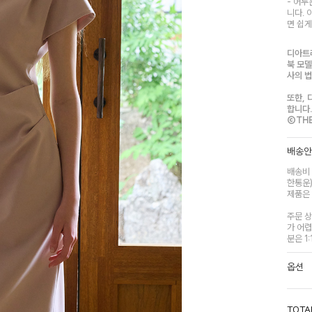
- 어두
니다.
면 쉽게
디아트
북 모델
사의 
또한, 
합니다
©THEA
배송
배송비 
한통운
제품은 
주문 상
가 어렵
분은 1
옵션
TOTA