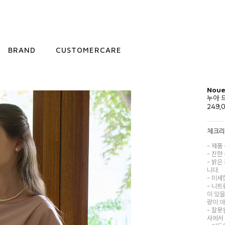
BRAND
CUSTOMERCARE
Noue
누아 
249,
체크
- 제품
- 진한
- 밝은
니다.
- 미세
- 니트
이 있을
량이 
- 잘못
사에서