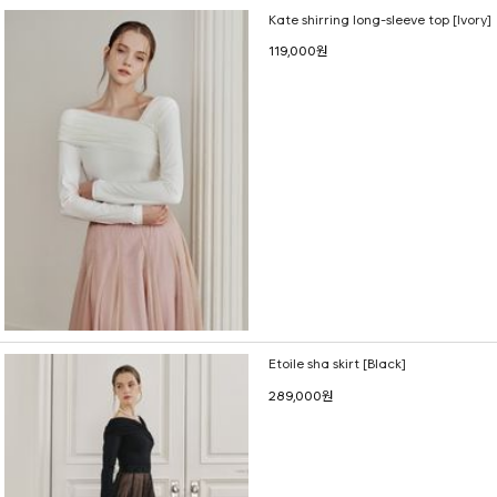
Kate shirring long-sleeve top [Ivory]
119,000원
Etoile sha skirt [Black]
289,000원