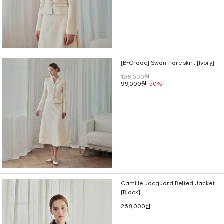
[B-Grade] Swan flare skirt [Ivory]
198,000원
99,000원
50%
Camille Jacquard Belted Jacket
[Black]
268,000원