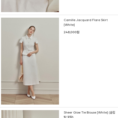
Camille Jacquard Flare Skirt
[White]
248,000원
Sheer Glow Tie Blouse [White] (슬립
탑 포함)