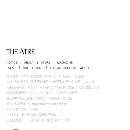
NOTICE
|
ABOUT
|
STORY
|
MAGAZINE
|
|
EVENT
COLLECTIONS
KOREAN NATIONAL BALLET
사업자명 : 주식회사 댄스팜코퍼레이션
|
대표자 : 김성준
본사 : 부산광역시 동구 중앙대로248번길 5, 댄스팜빌딩 1,2,3,4층
교환/반품주소 : 부산광역시 동구 중앙대로 248번길 5, 댄스팜빌딩 2층
사업자등록번호 : 382-88-01947
[사업자정보확인]
통신판매업신고번호 : 제2024-부산동구-1160호
제안/제휴문의 :
business@dancefarm.kr
개인정보책임자 : 김성준
호스팅사 : 메이크샵 by (주)커넥트웨이브
인스타그램
|
이용약관
|
개인정보처리방침