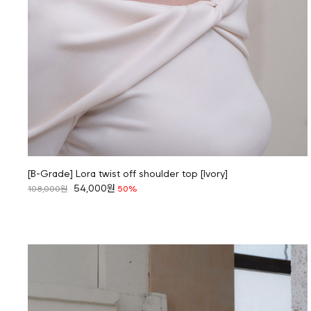
[B-Grade] Lora twist off shoulder top [Ivory]
54,000원
108,000원
50%