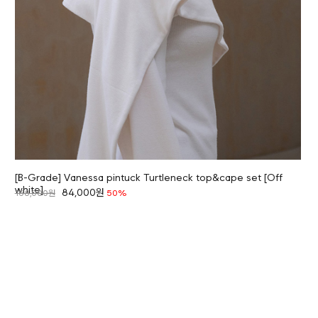
[B-Grade] Vanessa pintuck Turtleneck top&cape set [Off
white]
84,000원
168,000원
50%