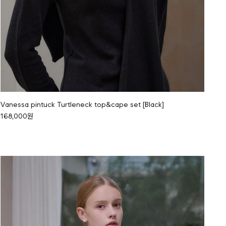
Vanessa pintuck Turtleneck top&cape set [Black]
168,000원