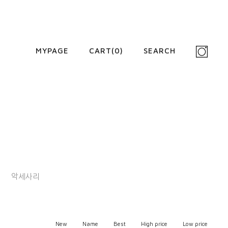
MYPAGE
CART(
0
)
SEARCH
악세사리
New
Name
Best
High price
Low price