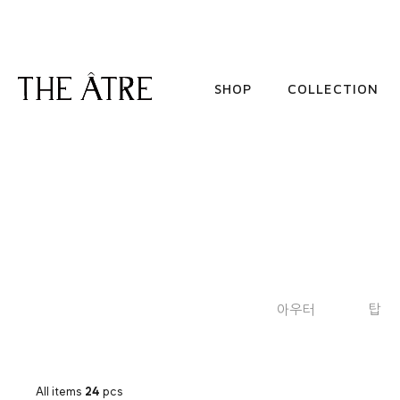
SHOP
COLLECTION
아우터
탑
All items
24
pcs