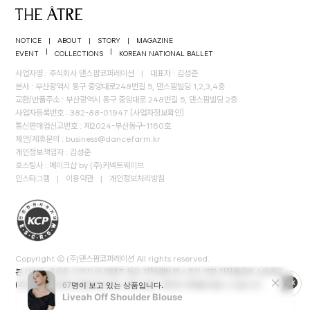
NOTICE
|
ABOUT
|
STORY
|
MAGAZINE
|
|
EVENT
COLLECTIONS
KOREAN NATIONAL BALLET
사업자명 : 주식회사 댄스팜코퍼레이션
|
대표자 : 김성준
본사 : 부산광역시 동구 중앙대로248번길 5, 댄스팜빌딩 1,2,3,4층
교환/반품주소 : 부산광역시 동구 중앙대로 248번길 5, 댄스팜빌딩 2층
사업자등록번호 : 382-88-01947
[사업자정보확인]
통신판매업신고번호 : 제2024-부산동구-1160호
제안/제휴문의 :
business@dancefarm.kr
개인정보책임자 : 김성준
호스팅사 : 메이크샵 by (주)커넥트웨이브
인스타그램
|
이용약관
|
개인정보처리방침
Copyright © (주)댄스팜코퍼레이션 All rights reserved.
본 사이트 내 모든 이미지 및 컨텐츠 등은 저작권법 제 4조의 의한 저작물로써 소유권은
(주)댄스팜코퍼레이션에게 있으며, 무단 도용시 법적인 제재를 받을 수 있습니다.