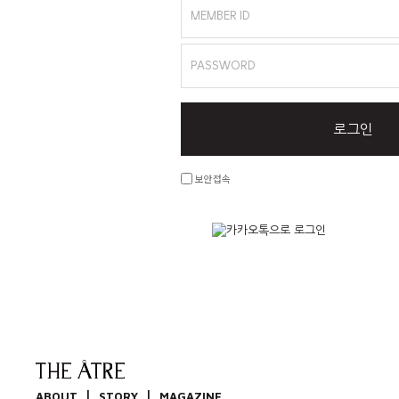
MEMBER ID
PASSWORD
로그인
보안접속
|
|
ABOUT
STORY
MAGAZINE