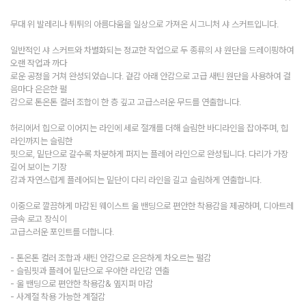
무대 위 발레리나 튀튀의 아름다움을 일상으로 가져온 시그니처 샤 스커트입니다.
일반적인 샤 스커트와 차별화되는 정교한 작업으로 두 종류의 샤 원단을 드레이핑하여
오랜 작업과 까다
로운 공정을 거쳐 완성되었습니다. 겉감 아래 안감으로 고급 새틴 원단을 사용하여 걸
음마다 은은한 펄
감으로 톤온톤 컬러 조합이 한 층 깊고 고급스러운 무드를 연출합니다.
허리에서 힙으로 이어지는 라인에 세로 절개를 더해 슬림한 바디라인을 잡아주며, 힙
라인까지는 슬림한
핏으로, 밑단으로 갈수록 차분하게 퍼지는 플레어 라인으로 완성됩니다. 다리가 가장
길어 보이는 기장
감과 자연스럽게 플레어되는 밑단이 다리 라인을 길고 슬림하게 연출합니다.
이중으로 깔끔하게 마감된 웨이스트 울 밴딩으로 편안한 착용감을 제공하며, 디아트레
금속 로고 장식이
고급스러운 포인트를 더합니다.
- 톤온톤 컬러 조합과 새틴 안감으로 은은하게 차오르는 펄감
- 슬림핏과 플레어 밑단으로 우아한 라인감 연출
- 울 밴딩으로 편안한 착용감& 옆지퍼 마감
- 사계절 착용 가능한 계절감