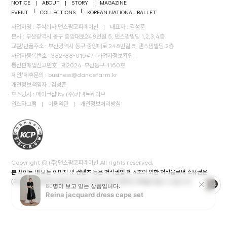
NOTICE
|
ABOUT
|
STORY
|
MAGAZINE
|
|
EVENT
COLLECTIONS
KOREAN NATIONAL BALLET
사업자명 : 주식회사 댄스팜코퍼레이션
|
대표자 : 김성준
본사 : 부산광역시 동구 중앙대로248번길 5, 댄스팜빌딩 1,2,3,4층
교환/반품주소 : 부산광역시 동구 중앙대로 248번길 5, 댄스팜빌딩 2층
사업자등록번호 : 382-88-01947
[사업자정보확인]
통신판매업신고번호 : 제2024-부산동구-1160호
제안/제휴문의 :
business@dancefarm.kr
개인정보책임자 : 김성준
호스팅사 : 메이크샵 by (주)커넥트웨이브
인스타그램
|
이용약관
|
개인정보처리방침
Copyright © (주)댄스팜코퍼레이션 All rights reserved.
본 사이트 내 모든 이미지 및 컨텐츠 등은 저작권법 제 4조의 의한 저작물로써 소유권은
(주)댄스팜코퍼레이션에게 있으며, 무단 도용시 법적인 제재를 받을 수 있습니다.